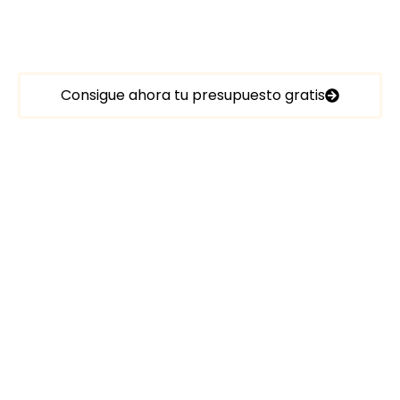
Estamos aquí para escucharte, asesorarte y lograr
soluciones personalizadas que se ajusten a tus
necesidades.
Consigue ahora tu presupuesto gratis